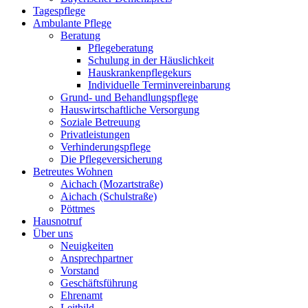
Tagespflege
Ambulante Pflege
Beratung
Pflegeberatung
Schulung in der Häuslichkeit
Hauskrankenpflegekurs
Individuelle Terminvereinbarung
Grund- und Behandlungspflege
Hauswirtschaftliche Versorgung
Soziale Betreuung
Privatleistungen
Verhinderungspflege
Die Pflegeversicherung
Betreutes Wohnen
Aichach (Mozartstraße)
Aichach (Schulstraße)
Pöttmes
Hausnotruf
Über uns
Neuigkeiten
Ansprechpartner
Vorstand
Geschäftsführung
Ehrenamt
Leitbild