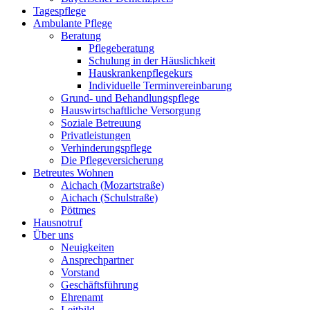
Tagespflege
Ambulante Pflege
Beratung
Pflegeberatung
Schulung in der Häuslichkeit
Hauskrankenpflegekurs
Individuelle Terminvereinbarung
Grund- und Behandlungspflege
Hauswirtschaftliche Versorgung
Soziale Betreuung
Privatleistungen
Verhinderungspflege
Die Pflegeversicherung
Betreutes Wohnen
Aichach (Mozartstraße)
Aichach (Schulstraße)
Pöttmes
Hausnotruf
Über uns
Neuigkeiten
Ansprechpartner
Vorstand
Geschäftsführung
Ehrenamt
Leitbild