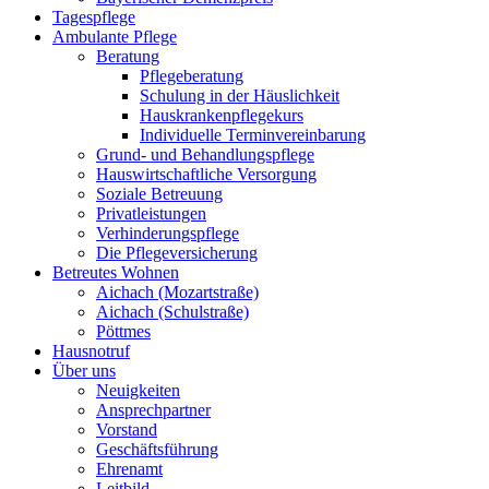
Tagespflege
Ambulante Pflege
Beratung
Pflegeberatung
Schulung in der Häuslichkeit
Hauskrankenpflegekurs
Individuelle Terminvereinbarung
Grund- und Behandlungspflege
Hauswirtschaftliche Versorgung
Soziale Betreuung
Privatleistungen
Verhinderungspflege
Die Pflegeversicherung
Betreutes Wohnen
Aichach (Mozartstraße)
Aichach (Schulstraße)
Pöttmes
Hausnotruf
Über uns
Neuigkeiten
Ansprechpartner
Vorstand
Geschäftsführung
Ehrenamt
Leitbild