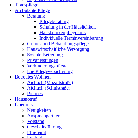
Tagespflege
Ambulante Pflege
Beratung
Pflegeberatung
Schulung in der Häuslichkeit
Hauskrankenpflegekurs
Individuelle Terminvereinbarung
Grund- und Behandlungspflege
Hauswirtschaftliche Versorgung
Soziale Betreuung
Privatleistungen
Verhinderungspflege
Die Pflegeversicherung
Betreutes Wohnen
Aichach (Mozartstraße)
Aichach (Schulstraße)
Pöttmes
Hausnotruf
Über uns
Neuigkeiten
Ansprechpartner
Vorstand
Geschäftsführung
Ehrenamt
Leitbild